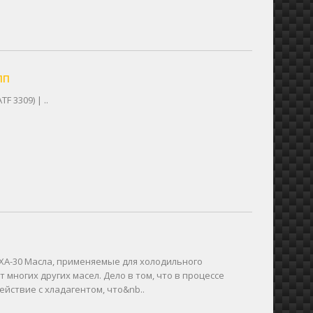
ПП
 3309) | ..
ХА-30 Масла, применяемые для холодильного
многих других масел. Дело в том, что в процессе
йствие с хладагентом, что&nb..