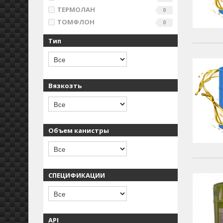
ТЕРМОЛАН
0
ТОМФЛОН
0
Тип
Вязкозть
Объем канистры
СПЕЦИФИКАЦИИ
API