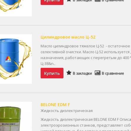
Цилиндровое масло Ц-52
Масло цилиндровое тяжелое Ц-52 - остаточное
селективной очистки. Масло Ц-52 используетс
назначения, работающих с перегретым до 400 °
Ц-38&n..
Купить
В закладки
В сравнение
BELONE EDM F
Жидкость диэлектрическая
Жидкость диэлектрическая BELONE EDM F Описа
электроэрозионных станков, представляет соб
низкой вязкостью, без запаха и превосходной 