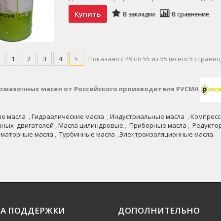
Купить
В закладки
В сравнение
1
2
3
4
5
Показано с 49 по 55 из 55 (всего 5 страниц
 смазочных масел от Российского производителя РУСМА
е масла
,
Гидравлические масла
,
Индустриальные масла
,
Компресс
нных двигателей
,
Масла цилиндровые
,
Приборные масла
,
Редукто
рматорные масла
,
Турбинные масла
,
Электроизоляционные масла.
А ПОДДЕРЖКИ
ДОПОЛНИТЕЛЬНО