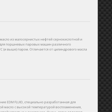
 масло из малосернистых нефтей сернокислотной и
я для поршневых паровых машин различного
С (и выше) паром. Отличается от цилиндрового масла
ние EDM FLUID, специально разработанная для
ой масло с высокой температурой воспламенения,
устойчивостью к окислению. Очень легко отделяет