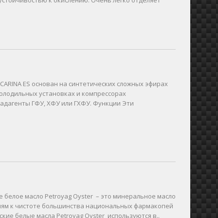
CARINA ES основан на синтетических сложных эфирах
холодильных установках и компрессорах
адагенты ГФУ, ХФУ или ГХФУ. Функции Эти
белое масло Petroyag Oyster – это минеральное масло
иям к чистоте большинства национальных фармакопей
ие белые масла Petroyag Oyster используются в..