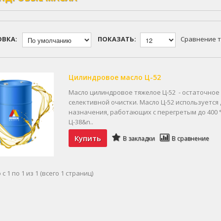
ОВКА:
ПОКАЗАТЬ:
Сравнение т
Цилиндровое масло Ц-52
Масло цилиндровое тяжелое Ц-52 - остаточное
селективной очистки. Масло Ц-52 используетс
назначения, работающих с перегретым до 400 °
Ц-38&n..
Купить
В закладки
В сравнение
с 1 по 1 из 1 (всего 1 страниц)