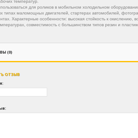
абочих температур.
пользоваться для роликов в мобильном холодильном оборудовании
х типах маломощных двигателей, стартерах автомобилей, фотогра
нтах. Характерные особенности: высокая стойкость к окислению, в
емпературах, совместимость с большинством типов резин и пластик
Ы (0)
ТЬ ОТЗЫВ
я:
ыв: