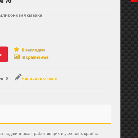
М 70
силиконовая смазка
В закладки
ь
В сравнение
в: 0
Написать отзыв
ля подшипников, работающих в условиях крайне