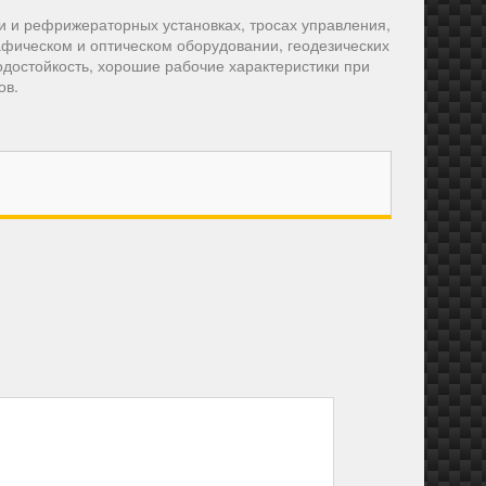
 и рефрижераторных установках, тросах управления,
фическом и оптическом оборудовании, геодезических
одостойкость, хорошие рабочие характеристики при
ов.