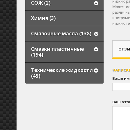
низких р
СОЖ (2)
Может ис
различны
инструме
Химия (3)
низких т
Смазочные масла (138)
Смазки пластичные
ОТЗЫВ
(194)
Технические жидкости
НАПИСА
(45)
Ваше им
Ваш отз