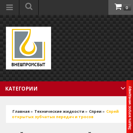
0
КАТЕГОРИИ
Главная
»
Технические жидкости
»
Спреи
»
Спрей
открытых зубчатых передач и тросов