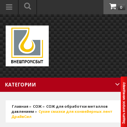
0
КАТЕГОРИИ
Главная
»
СОЖ
»
СОЖ для обработки металлов
давлением
»
Сухие смазки для конвейерных лент
ДрайвСил