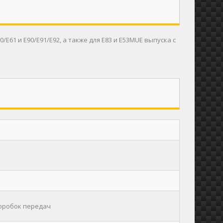
61 и E90/E91/E92, а также для E83 и E53MUE выпуска с
коробок передач