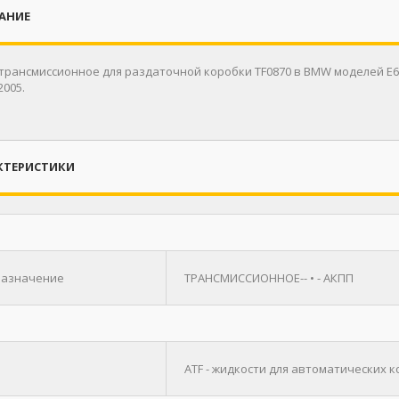
АНИЕ
трансмиссионное для раздаточной коробки TF0870 в BMW моделей E60/E
2005.
КТЕРИСТИКИ
азначение
ТРАНСМИССИОННОЕ-- • - АКПП
ATF - жидкости для автоматических 