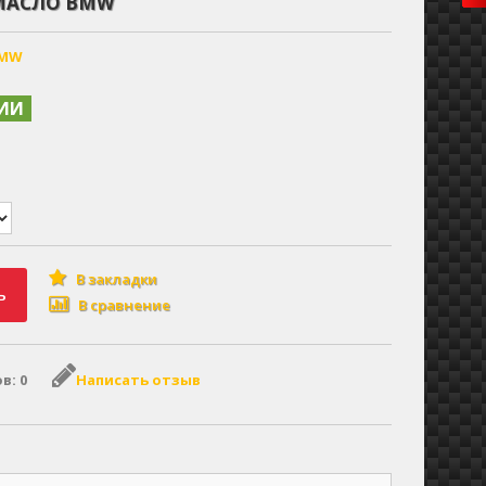
МАСЛО BMW
BMW
ЧИИ
В закладки
ь
В сравнение
в: 0
Написать отзыв