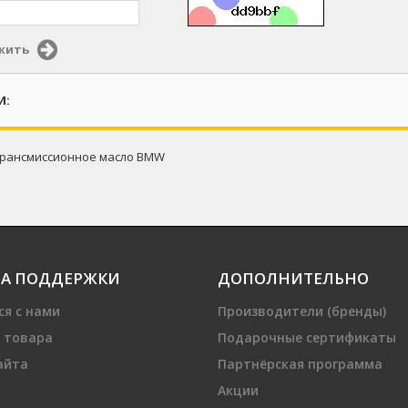
жить
И:
рансмиссионное масло BMW
А ПОДДЕРЖКИ
ДОПОЛНИТЕЛЬНО
ся с нами
Производители (бренды)
 товара
Подарочные сертификаты
айта
Партнёрская программа
Акции