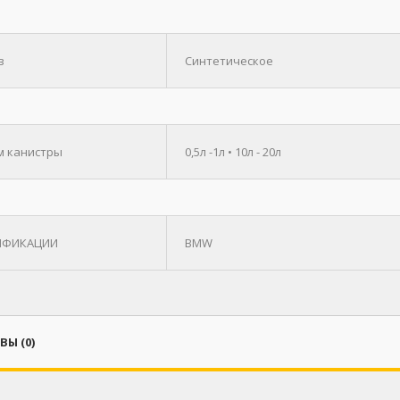
в
Синтетическое
 канистры
0,5л -1л • 10л - 20л
ИФИКАЦИИ
BMW
Ы (0)