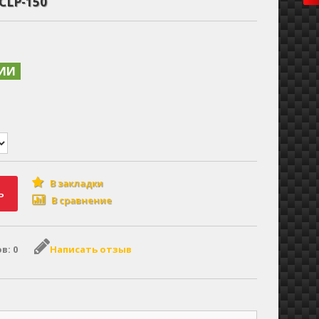
LP-150
ЧИИ
В закладки
ь
В сравнение
в: 0
Написать отзыв