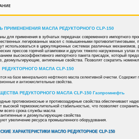
АНИЕ
Ь ПРИМЕНЕНЕНИЯ МАСЛА РЕДУКТОРНОГО CLP-150
аны для применения в зубчатых передачах современного импортного пр
чественных легированных масел с повышенными противопиттинговыми, п
ут использоваться в циркуляционных системах различных механизмов, 
еских прессов горячей штамповки и других тяжело нагруженных узлах 
ванием высокоэффективного импортного пакета присадок, который пред
е, деэмульгирующие, антипенные свойства. Позволят сократить номенк
 РЕДУКТОРНОГО МАСЛА CLP-150
тся на базе минерального нефтяного масла селективной очистки. Содержит 
зионные и антиокислительные свойства.
ЩЕСТВА РЕДУКТОРНОГО МАСЛА СLP-150 Газпромнефть
ходные противоизносные и противозадирные свойства обеспечивают над
т высокой термоокислительной стабильностью, что позволяет сохранить
ии всего срока службы масла
е антипенные и деэмульгирующие свойства
руют увеличение ресурса промышленного оборудования.
СКИЕ ХАРАКТЕРИСТИКИ МАСЛО РЕДУКТОРНОЕ CLP-150