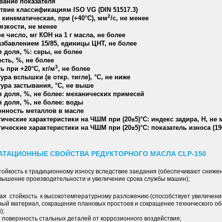
вание показателя
твие классификациям ISO VG (DIN 51517.3)
2
 кинематическая, при (+40°С), мм
/с, не менее
язкости, не менее
е число, мг КОН на 1 г масла, не более
азбавлением 15/85, единицы ЦНТ, не более
 доля, %: серы, не более
сть, %, не более
3
ь при +20°С, кг/м
, не более
ура вспышки (в откр. тигле), °С, не ниже
ура застывания, °С, не выше
 доля, %, не более: механических примесей
 доля, %, не более: воды
нность металлов в масле
ические характеристики на ЧШМ при (20±5)°С: индекс задира, Н, не 
ические характеристики на ЧШМ при (20±5)°С: показатель износа (19
АТАЦИОННЫЕ СВОЙСТВА РЕДУКТОРНОГО МАСЛА СLP-150
тойкость к традиционному износу вследствие заедания (обеспечивают сниже
овышение производительности и увеличение срока службы машин);
я стойкость к высокотемпературному разложению (способствует увеличени
ный материал, сокращение плановых простоев и сокращение технического 
);
поверхность стальных деталей от коррозионного воздействия;