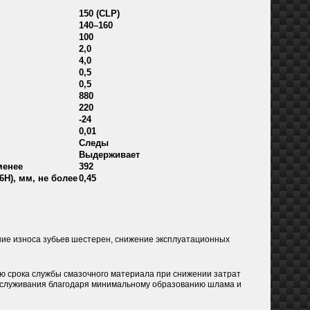
150 (CLP)
140–160
100
2,0
4,0
0,5
0,5
880
220
-24
0,01
Следы
Выдерживает
менее
392
6Н), мм, не более
0,45
ние износа зубьев шестерен, снижение эксплуатационных
ю срока службы смазочного материала при снижении затрат
обслуживания благодаря минимальному образованию шлама и