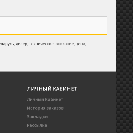
еларусь
,
дилер
,
техническое
,
описание
,
цена
,
ЛИЧНЫЙ КАБИНЕТ
Личный Кабинет
История заказов
Закладки
Рассылка