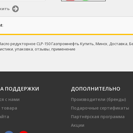
жить
И:
асло редукторное CLP-150 Газпромнефть Купить
,
Минск
,
Доставка
,
Б
истики
,
упаковка
,
отзывы
,
применение
А ПОДДЕРЖКИ
ДОПОЛНИТЕЛЬНО
ся с нами
Производители (бренды)
 товара
Подарочные сертификаты
айта
Партнёрская программа
Акции