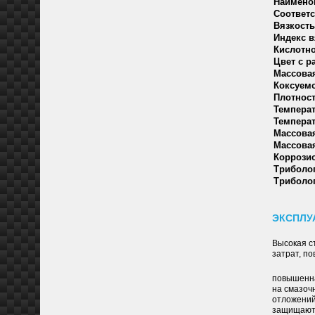
Наимено
Соответс
Вязкость
Индекс в
Кислотно
Цвет с р
Массовая
Коксуемо
Плотност
Температ
Температ
Массовая
Массовая
Коррозио
Триболог
Триболог
ЭКСПЛУ
Высокая с
затрат, п
повышенна
на смазоч
отложений
защищают 