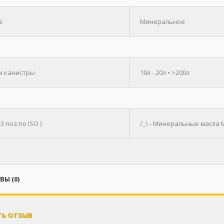
в
Минеральное
 канистры
10л - 20л • >200л
 3 поз.по ISO )
/_\ - Минеральные масла
Ы (0)
ТЬ ОТЗЫВ