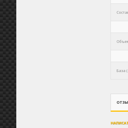
Соста
Объем
База (
ОТЗЫВ
НАПИСА