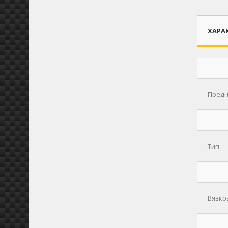
ХАРА
Предн
Тип
Вязко