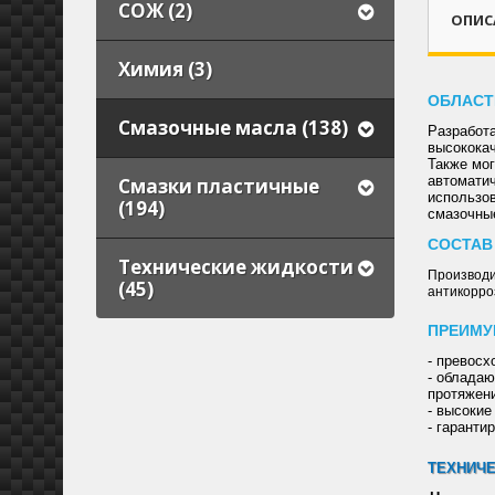
СОЖ (2)
ОПИС
Химия (3)
ОБЛАСТ
Смазочные масла (138)
Разработ
высокока
Также мог
автоматич
Смазки пластичные
использо
(194)
смазочны
СОСТАВ
Технические жидкости
Производи
(45)
антикорро
ПРЕИМУ
- превос
- обладаю
протяжен
- высоки
- гаранти
ТЕХНИЧЕ