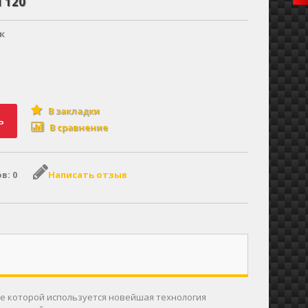
 120
к
В закладки
ь
В сравнение
в: 0
Написать отзыв
ве которой используется новейшая технология