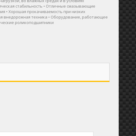
нагрузкой, во влажных средах и в условиях
ническая стабильность • Отличные смазывающие
ния • Хорошая прокачиваемость при низких
лая внедорожная техника • Оборудование, работающее
рические роликоподшипники