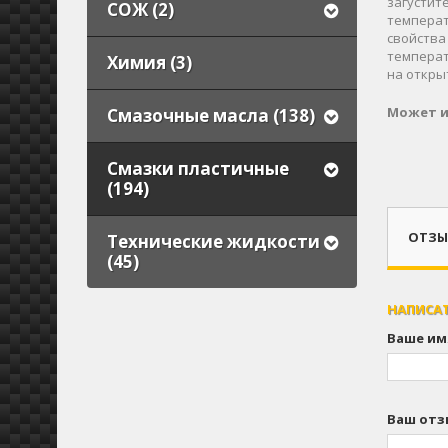
загустит
СОЖ (2)
температ
свойства
температ
Химия (3)
на откры
Может и
Смазочные масла (138)
Смазки пластичные
(194)
ОТЗЫВ
Технические жидкости
(45)
НАПИСА
Ваше им
Ваш отз