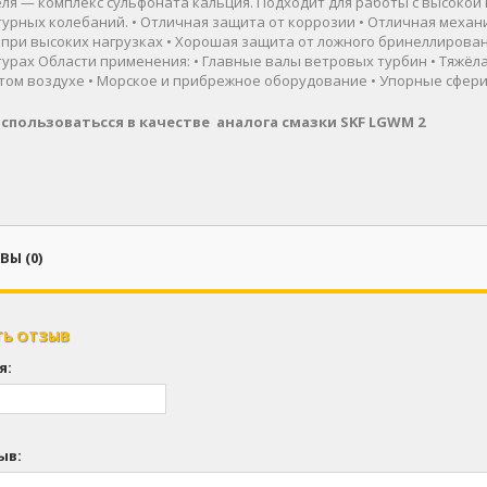
еля — комплекс сульфоната кальция. Подходит для работы с высокой 
урных колебаний. • Отличная защита от коррозии • Отличная меха
 при высоких нагрузках • Хорошая защита от ложного бринеллирова
урах Области применения: • Главные валы ветровых турбин • Тяжё
том воздухе • Морское и прибрежное оборудование • Упорные сфе
спользоватьсся в качестве аналога смазки SKF LGWM 2
Ы (0)
ТЬ ОТЗЫВ
я:
ыв: