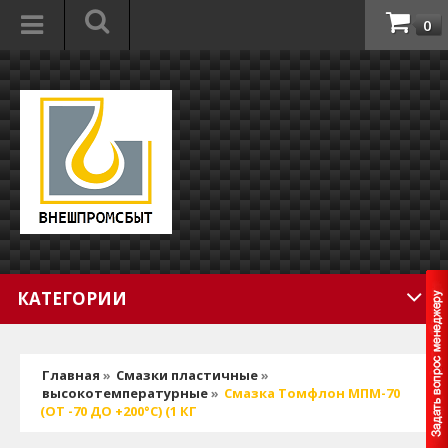
0
КАТЕГОРИИ
Главная
»
Смазки пластичные
»
высокотемпературные
»
Смазка Томфлон МПМ-70
(ОТ -70 ДО +200°C) (1 КГ