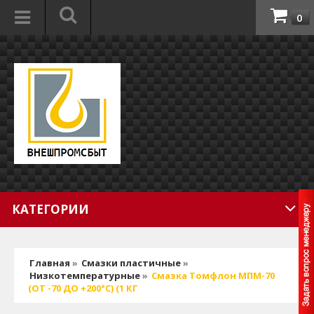
0
КАТЕГОРИИ
Главная
»
Смазки пластичные
»
Низкотемпературные
»
Смазка Томфлон МПМ-70
(ОТ -70 ДО +200°C) (1 КГ