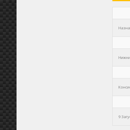
Назнач
Нижний
Консис
9 Заг