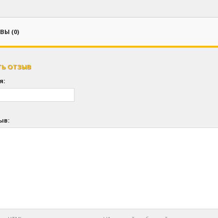
Ы (0)
ТЬ ОТЗЫВ
я:
ыв: