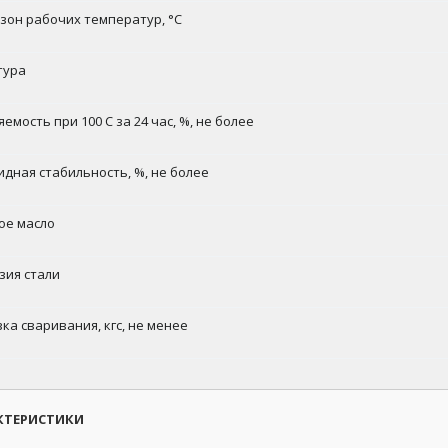
зон рабочих температур, °С
тура
емость при 100 С за 24 час, %, не более
идная стабильность, %, не более
ое масло
зия стали
ка сваривания, кгс, не менее
КТЕРИСТИКИ