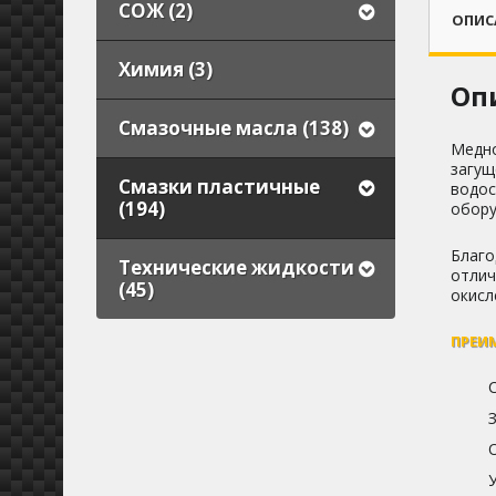
СОЖ (2)
ОПИС
Химия (3)
Оп
Смазочные масла (138)
Медно
загущ
Смазки пластичные
водос
(194)
обору
Благо
Технические жидкости
отлич
(45)
окисл
ПРЕИ