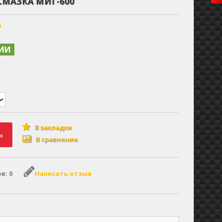
МАЗКА МИГ-600
О
ЧИИ
В закладки
ь
В сравнение
в: 0
Написать отзыв