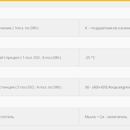
ение ( 1поз. по DIN )
K – подшипников качен
 t предел ( 1 поз. ISO ; 6 поз.DIN )
-25 °C
тенция ( 5 поз.ISO ; 4 поз. по DIN )
00 - (400-430) Жидкаяgre
уститель
Мыла: • Си - силигагель