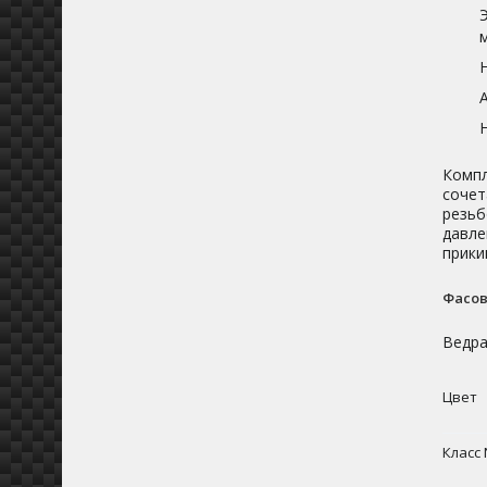
Компл
сочет
резьб
давле
прики
Фасов
Ведра 
Цвет
Класс 