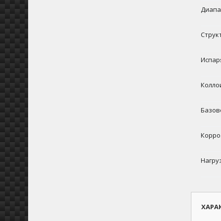
Диапа
Струк
Испаря
Колло
Базов
Корро
Нагруз
ХАРА