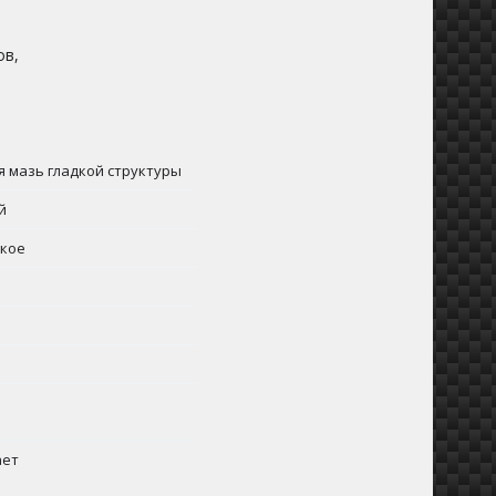
ов,
 мазь гладкой структуры
й
ское
ает