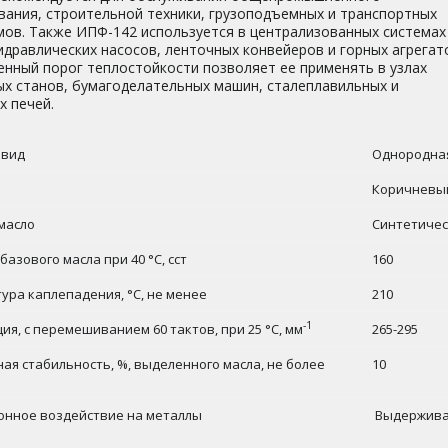
вания, строительной техники, грузоподъемных и транспортных
мов. Также ИПФ-142 используется в централизованных системах
идравлических насосов, ленточных конвейеров и горных агрегат
нный порог теплостойкости позволяет ее применять в узлах
ых станов, бумагоделательных машин, сталеплавильных и
х печей.
 вид
Однородная
Коричневы
масло
Синтетиче
базового масла при 40 °С, сст
160
ура каплепадения, °С, не менее
210
-1
ия, с перемешиванием 60 тактов, при 25 °С, мм
265-295
ая стабильность, %, выделенного масла, не более
10
нное воздействие на металлы
Выдержив