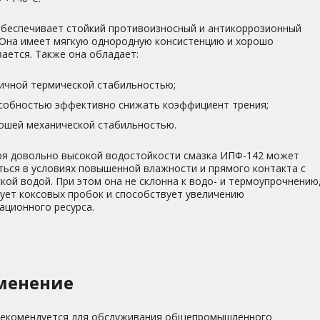
обеспечивает стойкий противоизносный и антикоррозионный
 Она имеет мягкую однородную консистенцию и хорошо
ается. Также она обладает:
ичной термической стабильностью;
собностью эффективно снижать коэффициент трения;
ошей механической стабильностью.
ря довольно высокой водостойкости смазка ИПФ-142 может
ться в условиях повышенной влажности и прямого контакта с
кой водой. При этом она не склонна к водо- и термоупрочнению
ует коксовых пробок и способствует увеличению
ационного ресурса.
менение
рекомендуется для обслуживания общепромышленного