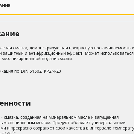
АНИЕ
сание
левая смазка, демонстрирующая прекрасную прокачиваемость 
й защитный и антифрикционный эффект. Может использоваться
 механизированной подачи смазки.
кация по DIN 51502: KP2N-20
енности
- смазка, созданная на минеральном масле и загущенная
вым специальным мылом. Продукт обладает универсальными
ми и прекрасно сохраняет свои качества в интервале температ
о +140°C.