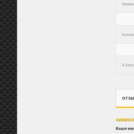
Нижний
Консис
9 Заг
ОТЗЫВ
НАПИСА
Ваше им