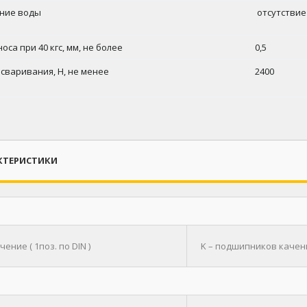
ние воды
отсутствие
оса при 40 кгс, мм, не более
0,5
 сваривания, Н, не менее
2400
КТЕРИСТИКИ
ение ( 1поз. по DIN )
K – подшипников качен