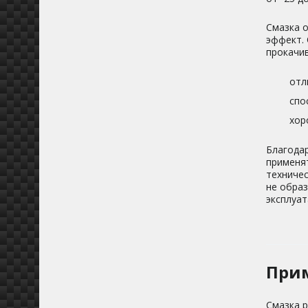
Смазка 
эффект.
прокачив
отл
спо
хор
Благода
применя
техничес
не образ
эксплуат
При
Смазка 