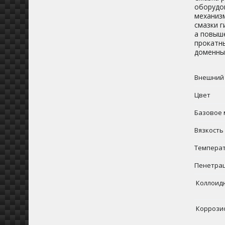
оборудо
механиз
смазки г
а повыше
прокатн
доменны
Внешний
Цвет
Базовое 
Вязкость 
Температ
Пенетрац
Коллоидн
Коррозио