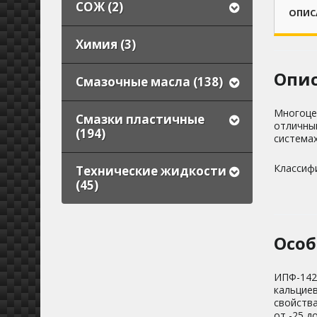
СОЖ (2)
ОПИС
Химия (3)
Опи
Смазочные масла (138)
Многоце
Смазки пластичные
отличны
(194)
системах
Классифи
Технические жидкости
(45)
Особ
ИПФ-142 
кальцие
свойства
от -25 д