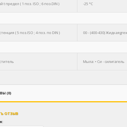
 t предел ( 1 поз. ISO ; 6 поз.DIN )
-25 °C
тенция ( 5 поз.ISO ; 4 поз. по DIN )
00 - (400-430) Жидкаяgre
уститель
Мыла: • Си - силигагель
Ы (0)
ТЬ ОТЗЫВ
я: