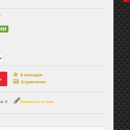
О
ЧИИ
В закладки
ь
В сравнение
в: 0
Написать отзыв