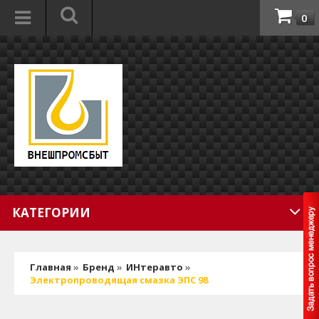
0
КАТЕГОРИИ
Главная
»
Бренд
»
ИНтеравто
»
Электропроводящая смазка ЭПС 98