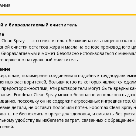
АНИЕ
й и биоразлагаемый очиститель
ие
 Clean Spray — это очиститель-обезжириватель пищевого качес
ной очистки остатков жира и масла на основе производного ци
, биоразлагаемым и может безопасно использоваться с миним
 совершенно натуральный очиститель.
ение
жир, шлам, полимерные соединения и подобные трудноудаляем
енных растворителей, большинство из которых являются едким
предосторожностями, эти растворители могут быть вредны как 
вания.
Foodmax Clean Spray можно безопасно использовать даж
иванию, поскольку он не содержит агрессивных ингредиентов.
О
вые детали, не оставит полос или пятен.
Foodmax Clean Spray 
вать, не беспокоясь о вреде для здоровья, и смывать без риска
ьному удобству вы избегаете затрат, связанных с обращением,
ителей.