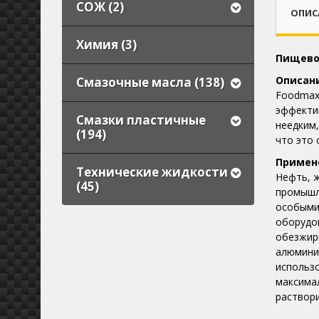
СОЖ (2)
ОПИС
Химия (3)
Пищево
Описан
Смазочные масла (138)
Foodmax
эффектив
Смазки пластичные
неедким
(194)
что это
Примен
Технические жидкости
Нефть, 
(45)
промышл
особыми 
оборудо
обезжир
алюминие
использо
максимал
раствор