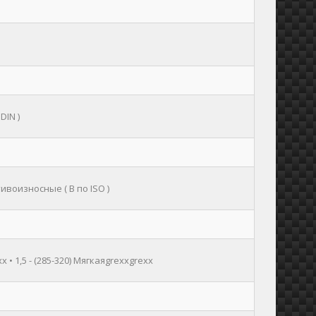
 DIN )
ивоизносные ( B по ISO )
x • 1,5 - (285-320) Мягкаяgrexxgrexx