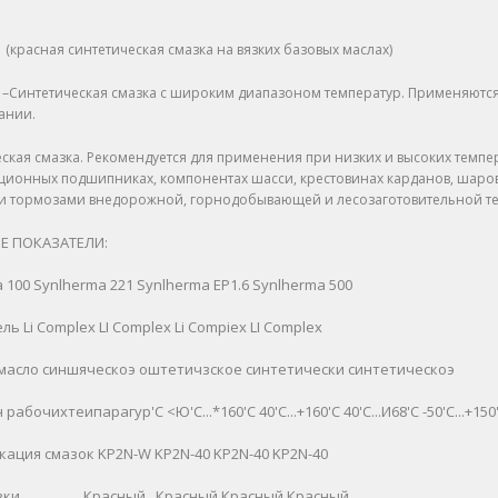
 (красная синтетическая смазка на вязких базовых маслах)
 –Синтетическая смазка с широким диапазоном температур. Применяютс
ании.
ская смазка. Рекомендуется для применения при низких и высоких темп
ционных подшипниках, компонентах шасси, крестовинах карданов, шаро
и тормозами внедорожной, горнодобывающей и лесозаготовительной те
Е ПОКАЗАТЕЛИ:
a 100
Synlherma 221
Synlherma ЕР1.6
Synlherma 500
ель
Li Complex
LI Complex
Li Compiex
LI Complex
масло
синшяческоэ
оштетичзское
синтетически
синтетическоэ
 рабочихтеипарагур'С
<Ю'С...*160'С
40'С...+160'С
40'С...И68'С
-50'С...+150
кация смазок
KP2N-W
KP2N-40
KP2N-40
KP2N-40
зки
Красный
Красный
Красный
Красный