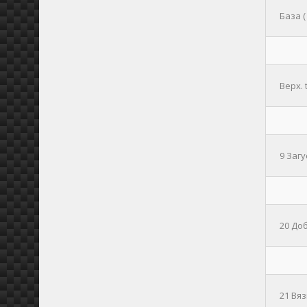
База (
Верх. 
9 Заг
20 До
21 Вя