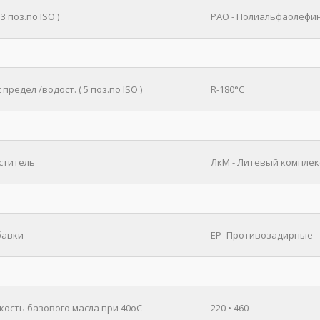
 3 поз.по ISO )
PAO - Полиальфаолефи
t предел /водост. ( 5 поз.по ISO )
R-180°C
уститель
ЛкМ - Литевый комплек
бавки
EP -Противозадирные
зкость базового масла при 40оС
220 • 460