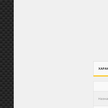
ХАРА
Назнач