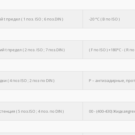
 t предел ( 1 поз. ISO ; 6 поз.DIN )
-20 °C ( B по ISO )
й t предел ( 2 поз. ISO ; 7 поз.DIN )
( F по ISO ) +180°C - ( R по
ки ( 4 поз ISO ; 2 поз по DIN )
P – антизадирные, прот
тенция ( 5 поз.ISO ; 4 поз. по DIN )
00 - (400-430) Жидкаяgrex