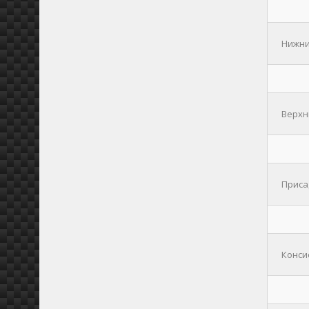
Нижний
Верхни
Присад
Консис