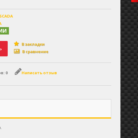
ASCADA
A
ЧИИ
В закладки
ь
В сравнение
в: 0
Написать отзыв
.