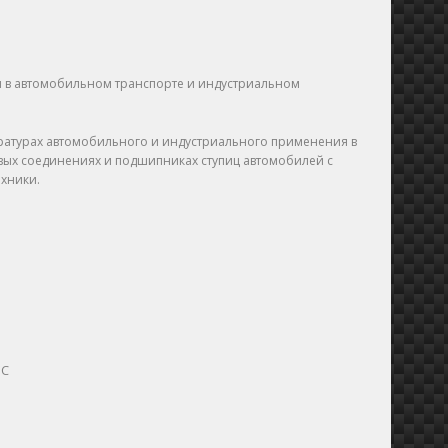
я в автомобильном транспорте и индустриальном
ературах автомобильного и индустриального применения в
вых соединениях и подшипниках ступиц автомобилей с
хники.
'С