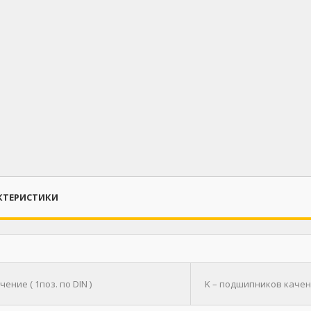
КТЕРИСТИКИ
ение ( 1поз. по DIN )
K – подшипников качен