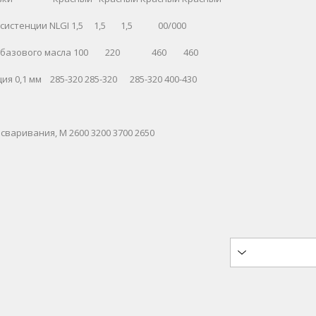
нсистенции NLGI
1,5
1,5
1,5
00/000
 базового масла
100
220
460 460
ия 0,1 мм
285-320
285-320 285-320
400-430
 сваривания, М
2600
3200
3700
2650